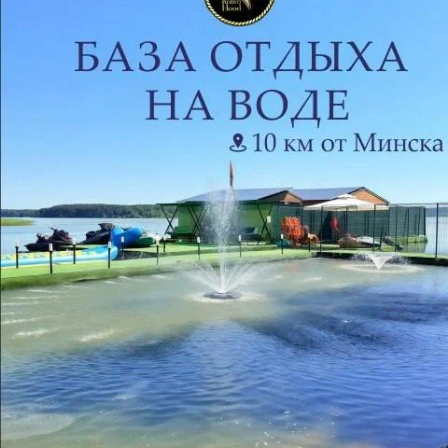
Отзывы
17
Аноним
11 сентября 2021
Отзыв подтвержден
обслуживание не очень, цены высокие, блюда 
полусырые