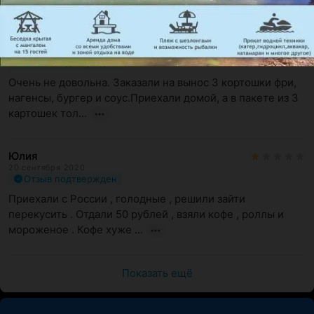
Юля
2 января 2021
Отзыв подтвержден
Очень не довольна. Заказали на вынос 3 кортошки фри, 
нагенсы, бургер и соус.Приехали домой, а в пакете из 3 
картошек тол...
Юлия
20 сентября 2020
Отзыв подтвержден
Приехали с России , голодные , решили зайти  
перекусить . Отдали 50 рублей , взяли кофе , роллы и 
мороженое . Кофе хуже ...
Показать ещё