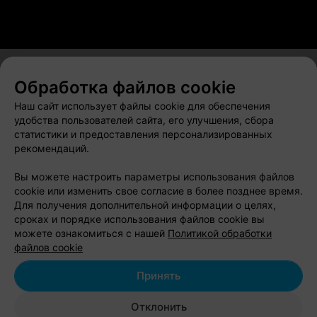
Обработка файлов cookie
О проекте
Новости проекта
Размещение рекламы
Наш сайт использует файлы cookie для обеспечения
Вакансии
Публичный договор
Способы оплаты
удобства пользователей сайта, его улучшения, сбора
статистики и предоставления персонализированных
Публичный договор по использованию сервиса
рекомендаций.
«Афиша»
Пользовательское соглашение
Вы можете настроить параметры использования файлов
cookie или изменить свое согласие в более позднее время.
Написать в поддержку
Для получения дополнительной информации о целях,
Связаться по вопросам сотрудничества
сроках и порядке использования файлов cookie вы
Написать руководителю relax.by
можете ознакомиться с нашей
Политикой обработки
файлов cookie
Персональные настройки cookie
Обработка персональных данных
Принять
Отклонить